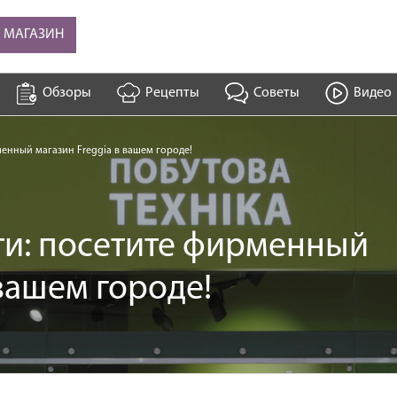
В МАГАЗИН
Обзоры
Рецепты
Советы
Видео
менный магазин Freggia в вашем городе!
ти: посетите фирменный
 вашем городе!