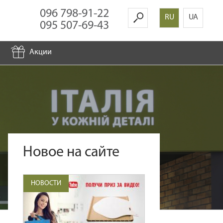
096 798-91-22
RU
UA
095 507-69-43
Акции
Новое на сайте
НОВОСТИ