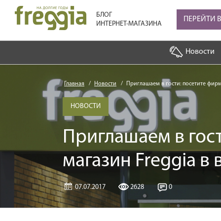
БЛОГ
ПЕРЕЙТИ 
ИНТЕРНЕТ-МАГАЗИНА
Новости
Главная
Новости
Приглашаем в гости: посетите фир
НОВОСТИ
Приглашаем в гос
магазин Freggia в
07.07.2017
2628
0