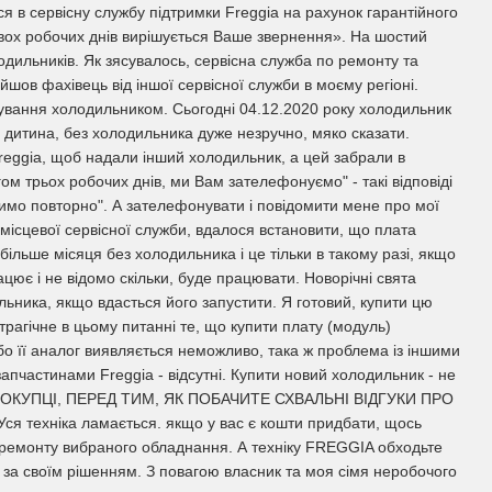
ся в сервісну службу підтримки Freggia на рахунок гарантійного
вох робочих днів вирішується Ваше звернення». На шостий
дильників. Як зясувалось, сервісна служба по ремонту та
йшов фахівець від іншої сервісної служби в моєму регіоні.
рування холодильником. Сьогодні 04.12.2020 року холодильник
а дитина, без холодильника дуже незручно, мяко сказати.
reggia, щоб надали інший холодильник, а цей забрали в
ом трьох робочих днів, ми Вам зателефонуємо" - такі відповіді
имо повторно". А зателефонувати і повідомити мене про мої
Із місцевої сервісної служби, вдалося встановити, що плата
 більше місяця без холодильника і це тільки в такому разі, якщо
цює і не відомо скільки, буде працювати. Новорічні свята
льника, якщо вдасться його запустити. Я готовий, купити цю
трагічне в цьому питанні те, що купити плату (модуль)
бо її аналог виявляється неможливо, така ж проблема із іншими
апчастинами Freggia - відсутні. Купити новий холодильник - не
ПОКУПЦІ, ПЕРЕД ТИМ, ЯК ПОБАЧИТЕ СХВАЛЬНІ ВІДГУКИ ПРО
 техніка ламається. якщо у вас є кошти придбати, щось
я ремонту вибраного обладнання. А техніку FREGGIA обходьте
за своїм рішенням. З повагою власник та моя сімя неробочого