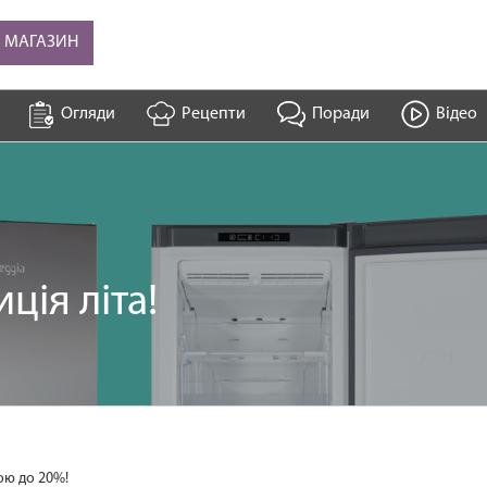
В МАГАЗИН
Огляди
Рецепти
Поради
Відео
ія літа!
ою до 20%!