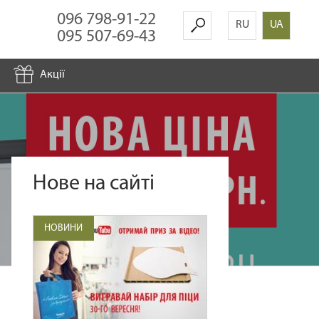
096 798-91-22
RU
UA
095 507-69-43
Акції
Нове на сайті
НОВИНИ