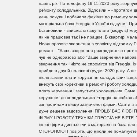
навіть рік. По телефону 18.11.2020 року звернув
ремонту холодильника. Відповіли – «протягом д
день почули і побачили фахівця по ремонту холо
матеріальна база Freggia в Україні відсутня. При
Встановили - вийшла із ладу плата (модуль) ке
як не працював так і не працює. В квартирі мал
Неодноразове звернення в сервісну підтримку F
ремонт. - "Ваше звернення розглядається протяг
чув не одноразово або "Ваше звернення направ
звернення так і ніхто не спромігся від Freggia. 
прийде в другій половині грудня 2020 року. А це
після заміни плати керування холодильник запра
внесуть свої корективи в ремонт і роботу холоди
плату керування і запустити холодильник. Саме 
керування до холодильника Freggia на сайтах а
запчастинами вище зазначеної фірми. Сайти із з
дуже дешеве задоволення. ПРОШУ ВАС ЛЮБІ 
ФІРМУ І РОБОТУ ТЕХНІКИ FREGGIA НЕ ВІРТЕ. Уся
іншої фірми дивіться чи є матеріальна база дл
СТОРОНОЮ! І повірте, що ніколи не пожалкуєте 