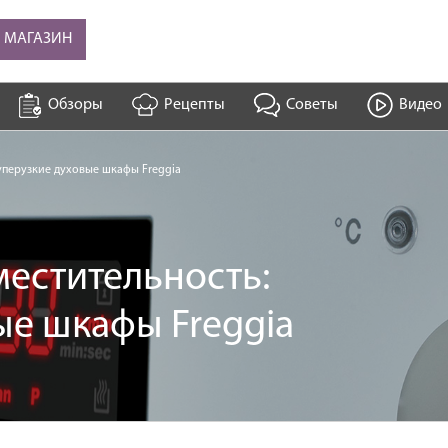
В МАГАЗИН
Обзоры
Рецепты
Советы
Видео
суперузкие духовые шкафы Freggia
местительность:
ые шкафы Freggia