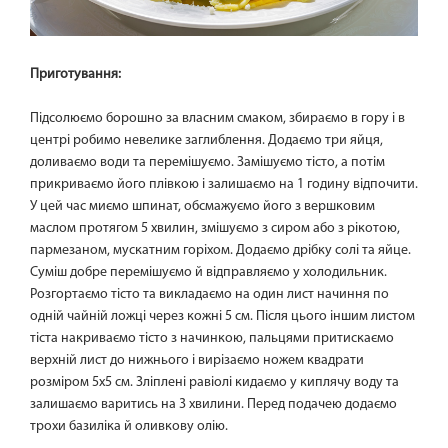
Приготування:
Підсолюємо борошно за власним смаком, збираємо в гору і в
центрі робимо невелике заглиблення. Додаємо три яйця,
доливаємо води та перемішуємо. Замішуємо тісто, а потім
прикриваємо його плівкою і залишаємо на 1 годину відпочити.
У цей час миємо шпинат, обсмажуємо його з вершковим
маслом протягом 5 хвилин, змішуємо з сиром або з рікотою,
пармезаном, мускатним горіхом. Додаємо дрібку солі та яйце.
Суміш добре перемішуємо й відправляємо у холодильник.
Розгортаємо тісто та викладаємо на один лист начиння по
одній чайній ложці через кожні 5 см. Після цього іншим листом
тіста накриваємо тісто з начинкою, пальцями притискаємо
верхній лист до нижнього і вирізаємо ножем квадрати
розміром 5х5 см. Зліплені равіолі кидаємо у киплячу воду та
залишаємо варитись на 3 хвилини. Перед подачею додаємо
трохи базиліка й оливкову олію.