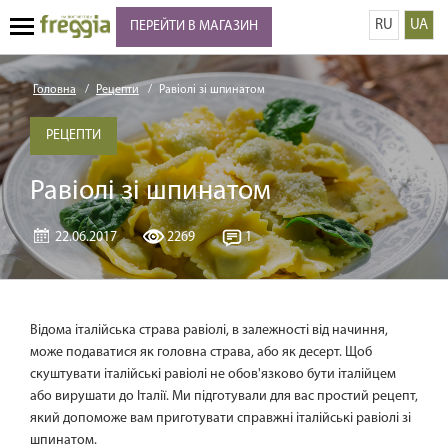
RU
UA
ПЕРЕЙТИ В МАГАЗИН
Головна
Рецепти
Равіолі зі шпинатом
РЕЦЕПТИ
Равіолі зі шпинатом
22.06.2017
2269
1
Відома італійська страва равіолі, в залежності від начиння,
може подаватися як головна страва, або як десерт. Щоб
скуштувати італійські равіолі не обов'язково бути італійцем
або вирушати до Італії. Ми підготували для вас простий рецепт,
який допоможе вам приготувати справжні італійські равіолі зі
шпинатом.