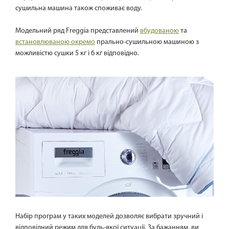
сушильна машина також споживає воду.
Модельний ряд Freggia представлений
вбудованою
та
встановлюваною окремо
прально-сушильною машиною з
можливістю сушки 5 кг і 6 кг відповідно.
Набір програм у таких моделей дозволяє вибрати зручний і
відповідний режим для будь-якої ситуації. За бажанням, ви