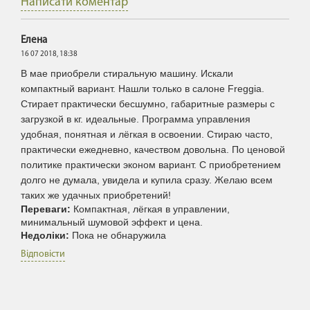
Написати коментар
Елена
16 07 2018,
18:38
В мае приобрели стиральную машину. Искали
компактный вариант. Нашли только в салоне Freggia.
Стирает практически бесшумно, габаритные размеры с
загрузкой в кг. идеальные. Программа управления
удобная, понятная и лёгкая в освоении. Стираю часто,
практически ежедневно, качеством довольна. По ценовой
политике практически эконом вариант. С приобретением
долго не думала, увидела и купила сразу. Желаю всем
таких же удачных приобретений!
Переваги:
Компактная, лёгкая в управлении,
минимальный шумовой эффект и цена.
Недоліки:
Пока не обнаружила
Відповісти