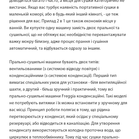
доводиться багато і часто, а місця для сушки категорично не
вистачає. Якщо вас турбує наявність портативної сушки в
маленькій коморі, або в будь-який інший кімнаті, - це теж
рішення для вас. Прилад 2 в 1 це також економія місця у
ванній. Ви купуєте одну машину замість двох: пральної та
сушильної, що не обтяжує вас необхідністю перевантажувати
важку мокру білизну, адже процес прання і сушіння
автоматичний, та відбувається одразу за іншим.
Прально-сушильні машини бувають двох типів:
вентильованими (з системою відводу повітря) і
конденсаційними (з системою конденсації). Перший тип
вимагає спеціальних умов для установки - біля вентиляційної
шахти, а другий - більш зручний і практичний, тому всі
прально-сушильні машини Freggia конденсаційні. Такі моделі
не потребують витяжки і їх можна встановити у зручному для
вас місці. Принцип роботи полягає в тому, що рідина
перетворюється у конденсат, який осідає у спеціальному
резервуарі, або відводиться в каналізацію. Для утворення
конденсату використовується холодна проточна вода, що
циркулює в теплообміннику. Тому під час сушки прально-