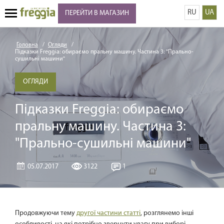
RU
UA
ПЕРЕЙТИ В МАГАЗИН
Головна
Огляди
Підказки Freggia: обираємо пральну машину. Частина 3: "Прально-
сушильні машини"
ОГЛЯДИ
Підказки Freggia: обираємо
пральну машину. Частина 3:
"Прально-сушильні машини"
05.07.2017
3122
1
Продовжуючи тему
другої частини статті
, розглянемо інші